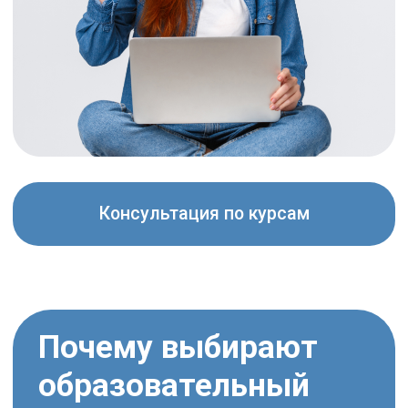
Консультация по курсам
Почему выбирают
образовательный
центр ИСТРА
10 000 +
25
лет
УЧЕНИКОВ ПРОШЛИ
ОБРАЗОВАТЕЛЬНОЙ
ОБУЧЕНИЕ
ДЕЯТЕЛЬНОСТИ
№1
14
курсов
ПО КАЧЕСТВУ ОБУЧЕНИЯ
ДЛЯ САМОРАЗВИТИЯ
В Г. СТЕРЛИТАМАК
И РАБОТЫ