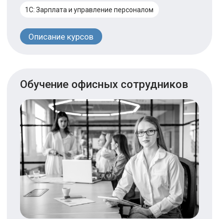
Photoshop
Corel DRAW
Illustrator
3D моделирование в программе 3D MAX
Инженерное проектирование AutoCad
Описание курсов
Нужна консультация по курсу?
Оставьте заявку на бесплатную
консультацию, мы ответим на
все вопросы.
Оставить заявку